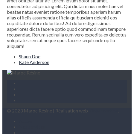
amet odit pariatur at! Lorem ipsum dolor sit amet,
consectetur adipisicing elit. Qui dicta minus molestiae vel
beatae natus eveniet ratione temporibus aperiam harum
alias officiis assumenda officia quibusdam deleniti eos
cupiditate dolore doloribus! Ad dolore dignissimos
asperiores dicta facere optio quod commodi nam tempore
recusandae. Rerum sed nulla eum vero expedita ex delectus
voluptates rem at neque quos facere sequi unde optio
aliquam!
Shaun Doe
Kate Anderson
© 2023 Maroc Résine | Réalisation web
King4creation
.
Accueil
Nos services
Nos références