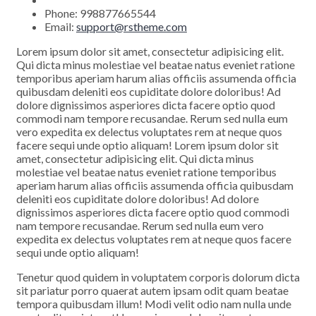
Phone:
998877665544
Email:
support@rstheme.com
Lorem ipsum dolor sit amet, consectetur adipisicing elit.
Qui dicta minus molestiae vel beatae natus eveniet ratione
temporibus aperiam harum alias officiis assumenda officia
quibusdam deleniti eos cupiditate dolore doloribus! Ad
dolore dignissimos asperiores dicta facere optio quod
commodi nam tempore recusandae. Rerum sed nulla eum
vero expedita ex delectus voluptates rem at neque quos
facere sequi unde optio aliquam! Lorem ipsum dolor sit
amet, consectetur adipisicing elit. Qui dicta minus
molestiae vel beatae natus eveniet ratione temporibus
aperiam harum alias officiis assumenda officia quibusdam
deleniti eos cupiditate dolore doloribus! Ad dolore
dignissimos asperiores dicta facere optio quod commodi
nam tempore recusandae. Rerum sed nulla eum vero
expedita ex delectus voluptates rem at neque quos facere
sequi unde optio aliquam!
Tenetur quod quidem in voluptatem corporis dolorum dicta
sit pariatur porro quaerat autem ipsam odit quam beatae
tempora quibusdam illum! Modi velit odio nam nulla unde