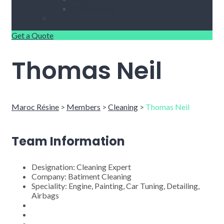
Vidéothèque
Contactez-nous
Get a Quote
Thomas Neil
Maroc Résine
>
Members
>
Cleaning
>
Thomas Neil
Team Information
Designation:
Cleaning Expert
Company:
Batiment Cleaning
Speciality:
Engine, Painting, Car Tuning, Detailing,
Airbags