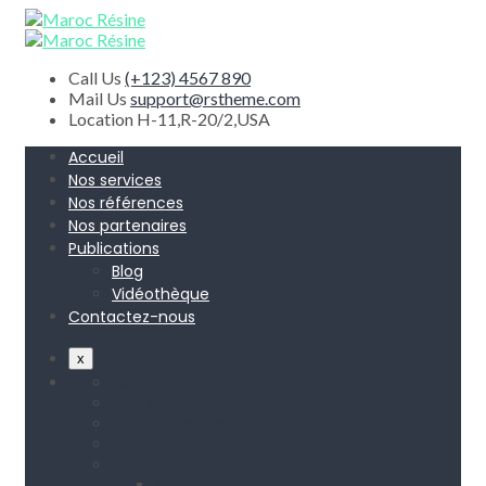
Call Us
(+123) 4567 890
Mail Us
support@rstheme.com
Location
H-11,R-20/2,USA
Accueil
Nos services
Nos références
Nos partenaires
Publications
Blog
Vidéothèque
Contactez-nous
x
Accueil
Nos services
Nos références
Nos partenaires
Publications
Blog