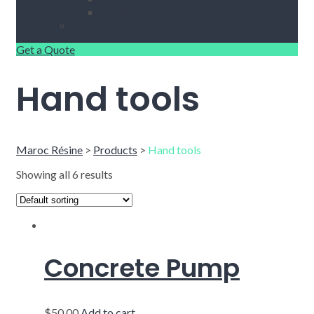
Vidéothèque
Contactez-nous
Get a Quote
Hand tools
Maroc Résine
>
Products
>
Hand tools
Showing all 6 results
Concrete Pump
$
50.00
Add to cart