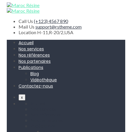
Call Us
(+123) 4567 890
Mail Us
support@rstheme.com
Location
H-11,R-20/2,USA
Accueil
Nos services
Nos références
Nos partenaires
Publications
Blog
Vidéothèque
Contactez-nous
x
Accueil
Nos services
Nos références
Nos partenaires
Publications
Blog